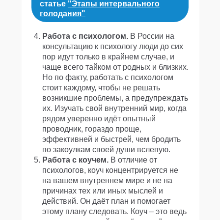
статье
"Этапы интервального
ывывы
голодания"
23
Работа с психологом.
В России на
консультацию к психологу люди до сих
пор идут только в крайнем случае, и
чаще всего тайком от родных и близких.
Но по факту, работать с психологом
стоит каждому, чтобы не решать
возникшие проблемы, а предупреждать
их. Изучать свой внутренний мир, когда
рядом уверенно идёт опытный
проводник, гораздо проще,
эффективней и быстрей, чем бродить
по закоулкам своей души вслепую.
Работа с коучем.
В отличие от
психологов, коуч концентрируется не
на вашем внутреннем мире и не на
причинах тех или иных мыслей и
действий. Он даёт план и помогает
этому плану следовать. Коуч – это ведь