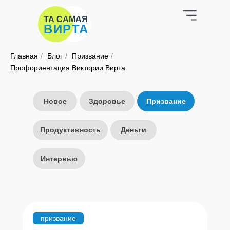
ТА САМАЯ
ВИРТА
Главная
/
Блог
/
Призвание
/
Профориентация Виктории Вирта
Новое
Здоровье
Призвание
Продуктивность
Деньги
Интервью
призвание